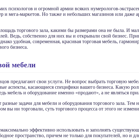
самих психологов и огромной армии всяких нумерологов-экстрас
ер и мега-маркетов. Но также и небольших магазинов или даже 
лощадь торгового зала, какими бы размерами она не была. И ма
лей. Ведь, собственно для них вы и открывали свой бизнес. При
днако удобная, современная, красивая торговая мебель, гармо
вого бизнеса.
вой мебели
в предлагают свои услуги. Не вопрос выбрать торговую мебель 
нные аспекты, касающиеся специфики вашего бизнеса. Какую рол
редь мебель и оборудование именно «продают», а не являться п
разные задачи для мебели и оборудования торгового зала. Тем 
 вы ни торговали, суть торгового процесса от этого не изменитс
аксимально эффективно использовать и заполнять существующую
бодное пространство, причем не только для покупателей, но и д