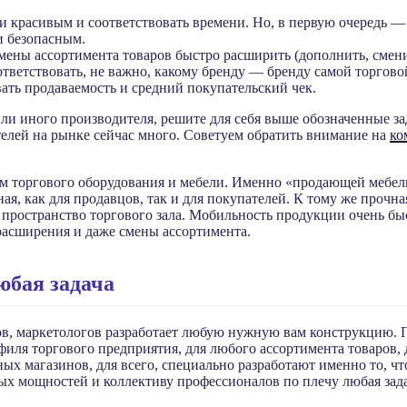
ки красивым и соответствовать времени. Но, в первую очередь —
и безопасным.
мены ассортимента товаров быстро расширить (дополнить, смени
ответствовать, не важно, какому бренду — бренду самой торгово
ать продаваемость и средний покупательский чек.
или иного производителя, решите для себя выше обозначенные за
телей на рынке сейчас много. Советуем обратить внимание на
ко
торгового оборудования и мебели. Именно «продающей мебели»,
ая, как для продавцов, так и для покупателей. К тому же прочн
пространство торгового зала. Мобильность продукции очень быс
расширения и даже смены ассортимента.
юбая задача
в, маркетологов разработает любую нужную вам конструкцию. П
иля торгового предприятия, для любого ассортимента товаров, д
ых магазинов, для всего, специально разработают именно то, ч
х мощностей и коллективу профессионалов по плечу любая зада