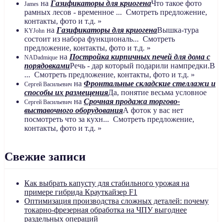
на
Газификаторы для криогена
Что такое фото
James
рамных лесов - временное ... Смотреть предложение,
контакты, фото и т.д. »
на
Газификаторы для криогена
Вышка-тура
KYJohn
состоит из набора функциональ... Смотреть
предложение, контакты, фото и т.д. »
на
Постройка кирпичных печей для дома с
NADadmique
порядовками
Речь - дар который подарили нампредки.В
... Смотреть предложение, контакты, фото и т.д. »
на
Фронтальные складские стеллажи и
Сергей Васильевич
способы их размещения
Да, понятие весьма условное
на
Срочная продажа торгово-
Сергей Васильевич
выставочного оборудования
А фоток у вас нет
посмотреть что за кухн... Смотреть предложение,
контакты, фото и т.д. »
Свежие записи
Как выбрать капусту для стабильного урожая на
примере гибрида Крауткайзер F1
Оптимизация производства сложных деталей: почему
токарно-фрезерная обработка на ЧПУ выгоднее
раздельных операций