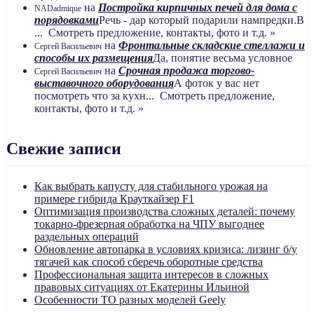
на
Постройка кирпичных печей для дома с
NADadmique
порядовками
Речь - дар который подарили нампредки.В
... Смотреть предложение, контакты, фото и т.д. »
на
Фронтальные складские стеллажи и
Сергей Васильевич
способы их размещения
Да, понятие весьма условное
на
Срочная продажа торгово-
Сергей Васильевич
выставочного оборудования
А фоток у вас нет
посмотреть что за кухн... Смотреть предложение,
контакты, фото и т.д. »
Свежие записи
Как выбрать капусту для стабильного урожая на
примере гибрида Крауткайзер F1
Оптимизация производства сложных деталей: почему
токарно-фрезерная обработка на ЧПУ выгоднее
раздельных операций
Обновление автопарка в условиях кризиса: лизинг б/у
тягачей как способ сберечь оборотные средства
Профессиональная защита интересов в сложных
правовых ситуациях от Екатерины Ильиной
Особенности ТО разных моделей Geely