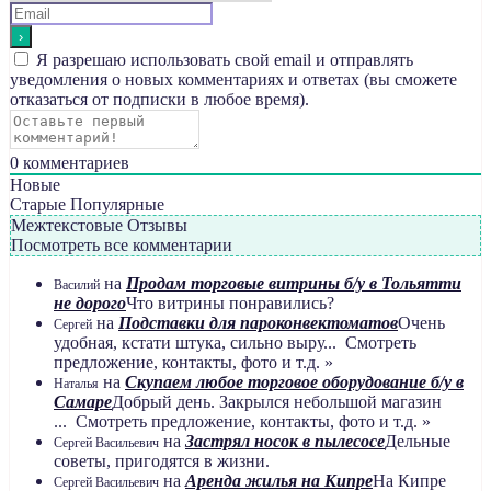
Я разрешаю использовать свой email и отправлять
уведомления о новых комментариях и ответах (вы cможете
отказаться от подписки в любое время).
0
комментариев
Новые
Старые
Популярные
Межтекстовые Отзывы
Посмотреть все комментарии
на
Продам торговые витрины б/у в Тольятти
Василий
не дорого
Что витрины понравились?
на
Подставки для пароконвектоматов
Очень
Сергей
удобная, кстати штука, сильно выру... Смотреть
предложение, контакты, фото и т.д. »
на
Скупаем любое торговое оборудование б/у в
Наталья
Самаре
Добрый день. Закрылся небольшой магазин
... Смотреть предложение, контакты, фото и т.д. »
на
Застрял носок в пылесосе
Дельные
Сергей Васильевич
советы, пригодятся в жизни.
на
Аренда жилья на Кипре
На Кипре
Сергей Васильевич