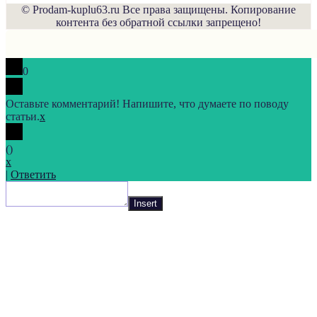
© Prodam-kuplu63.ru Все права защищены. Копирование
контента без обратной ссылки запрещено!
0
Оставьте комментарий! Напишите, что думаете по поводу
статьи.
x
(
)
x
|
Ответить
Insert