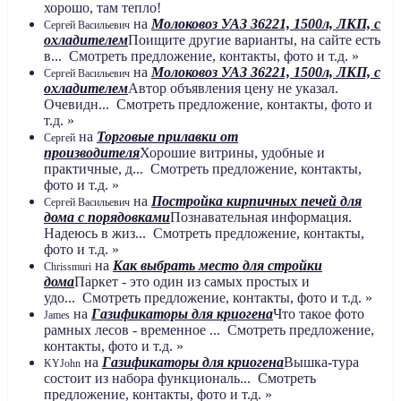
хорошо, там тепло!
на
Молоковоз УАЗ 36221, 1500л, ЛКП, с
Сергей Васильевич
охладителем
Поищите другие варианты, на сайте есть
в... Смотреть предложение, контакты, фото и т.д. »
на
Молоковоз УАЗ 36221, 1500л, ЛКП, с
Сергей Васильевич
охладителем
Автор объявления цену не указал.
Очевидн... Смотреть предложение, контакты, фото и
т.д. »
на
Торговые прилавки от
Сергей
производителя
Хорошие витрины, удобные и
практичные, д... Смотреть предложение, контакты,
фото и т.д. »
на
Постройка кирпичных печей для
Сергей Васильевич
дома с порядовками
Познавательная информация.
Надеюсь в жиз... Смотреть предложение, контакты,
фото и т.д. »
на
Как выбрать место для стройки
Chrissmuri
дома
Паркет - это один из самых простых и
удо... Смотреть предложение, контакты, фото и т.д. »
на
Газификаторы для криогена
Что такое фото
James
рамных лесов - временное ... Смотреть предложение,
контакты, фото и т.д. »
на
Газификаторы для криогена
Вышка-тура
KYJohn
состоит из набора функциональ... Смотреть
предложение, контакты, фото и т.д. »