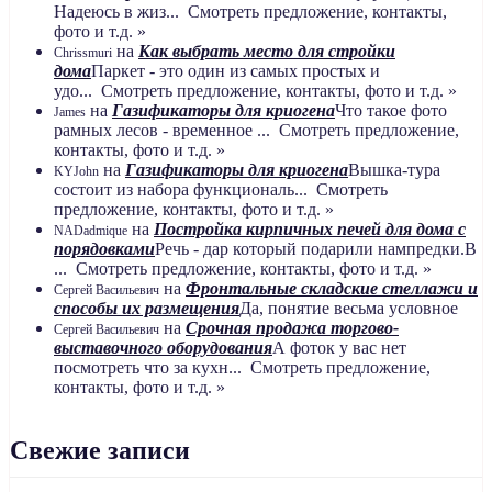
Надеюсь в жиз... Смотреть предложение, контакты,
фото и т.д. »
на
Как выбрать место для стройки
Chrissmuri
дома
Паркет - это один из самых простых и
удо... Смотреть предложение, контакты, фото и т.д. »
на
Газификаторы для криогена
Что такое фото
James
рамных лесов - временное ... Смотреть предложение,
контакты, фото и т.д. »
на
Газификаторы для криогена
Вышка-тура
KYJohn
состоит из набора функциональ... Смотреть
предложение, контакты, фото и т.д. »
на
Постройка кирпичных печей для дома с
NADadmique
порядовками
Речь - дар который подарили нампредки.В
... Смотреть предложение, контакты, фото и т.д. »
на
Фронтальные складские стеллажи и
Сергей Васильевич
способы их размещения
Да, понятие весьма условное
на
Срочная продажа торгово-
Сергей Васильевич
выставочного оборудования
А фоток у вас нет
посмотреть что за кухн... Смотреть предложение,
контакты, фото и т.д. »
Свежие записи