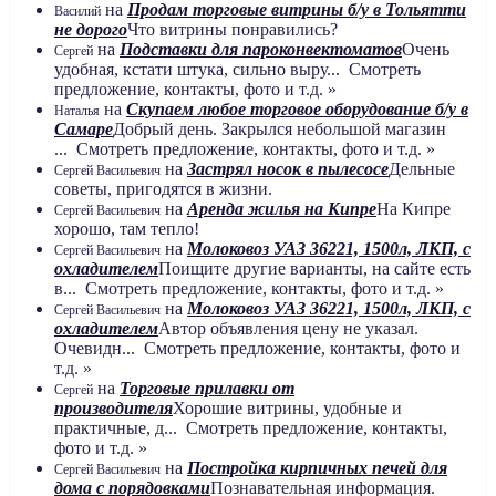
на
Продам торговые витрины б/у в Тольятти
Василий
не дорого
Что витрины понравились?
на
Подставки для пароконвектоматов
Очень
Сергей
удобная, кстати штука, сильно выру... Смотреть
предложение, контакты, фото и т.д. »
на
Скупаем любое торговое оборудование б/у в
Наталья
Самаре
Добрый день. Закрылся небольшой магазин
... Смотреть предложение, контакты, фото и т.д. »
на
Застрял носок в пылесосе
Дельные
Сергей Васильевич
советы, пригодятся в жизни.
на
Аренда жилья на Кипре
На Кипре
Сергей Васильевич
хорошо, там тепло!
на
Молоковоз УАЗ 36221, 1500л, ЛКП, с
Сергей Васильевич
охладителем
Поищите другие варианты, на сайте есть
в... Смотреть предложение, контакты, фото и т.д. »
на
Молоковоз УАЗ 36221, 1500л, ЛКП, с
Сергей Васильевич
охладителем
Автор объявления цену не указал.
Очевидн... Смотреть предложение, контакты, фото и
т.д. »
на
Торговые прилавки от
Сергей
производителя
Хорошие витрины, удобные и
практичные, д... Смотреть предложение, контакты,
фото и т.д. »
на
Постройка кирпичных печей для
Сергей Васильевич
дома с порядовками
Познавательная информация.