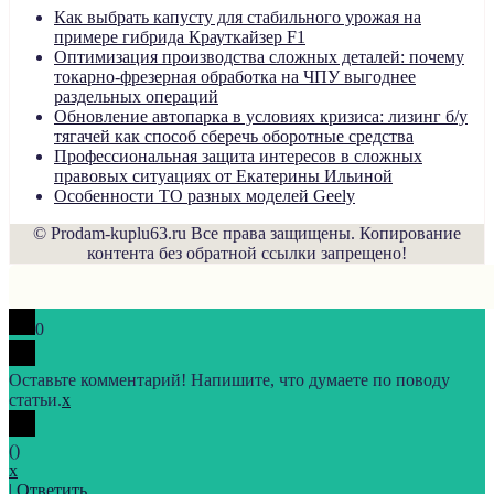
Как выбрать капусту для стабильного урожая на
примере гибрида Крауткайзер F1
Оптимизация производства сложных деталей: почему
токарно-фрезерная обработка на ЧПУ выгоднее
раздельных операций
Обновление автопарка в условиях кризиса: лизинг б/у
тягачей как способ сберечь оборотные средства
Профессиональная защита интересов в сложных
правовых ситуациях от Екатерины Ильиной
Особенности ТО разных моделей Geely
© Prodam-kuplu63.ru Все права защищены. Копирование
контента без обратной ссылки запрещено!
0
Оставьте комментарий! Напишите, что думаете по поводу
статьи.
x
(
)
x
|
Ответить