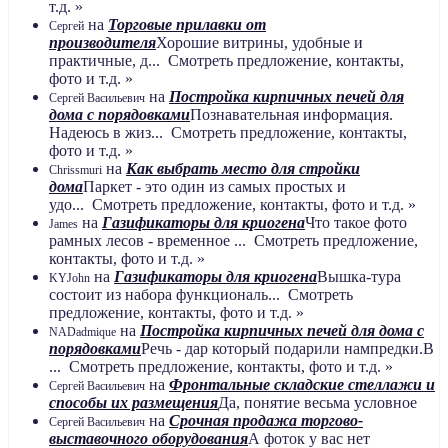
т.д. »
на
Торговые прилавки от
Сергей
производителя
Хорошие витрины, удобные и
практичные, д... Смотреть предложение, контакты,
фото и т.д. »
на
Постройка кирпичных печей для
Сергей Васильевич
дома с порядовками
Познавательная информация.
Надеюсь в жиз... Смотреть предложение, контакты,
фото и т.д. »
на
Как выбрать место для стройки
Chrissmuri
дома
Паркет - это один из самых простых и
удо... Смотреть предложение, контакты, фото и т.д. »
на
Газификаторы для криогена
Что такое фото
James
рамных лесов - временное ... Смотреть предложение,
контакты, фото и т.д. »
на
Газификаторы для криогена
Вышка-тура
KYJohn
состоит из набора функциональ... Смотреть
предложение, контакты, фото и т.д. »
на
Постройка кирпичных печей для дома с
NADadmique
порядовками
Речь - дар который подарили нампредки.В
... Смотреть предложение, контакты, фото и т.д. »
на
Фронтальные складские стеллажи и
Сергей Васильевич
способы их размещения
Да, понятие весьма условное
на
Срочная продажа торгово-
Сергей Васильевич
выставочного оборудования
А фоток у вас нет