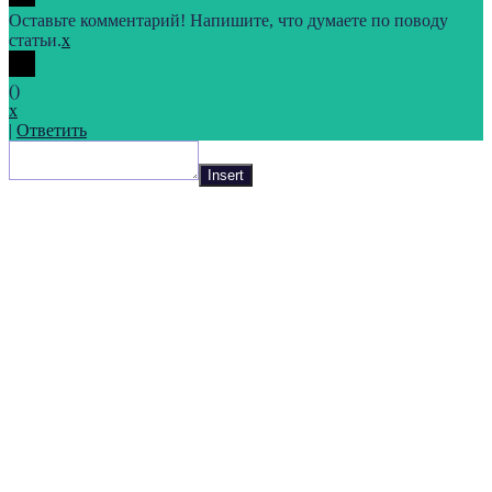
Оставьте комментарий! Напишите, что думаете по поводу
статьи.
x
(
)
x
|
Ответить
Insert