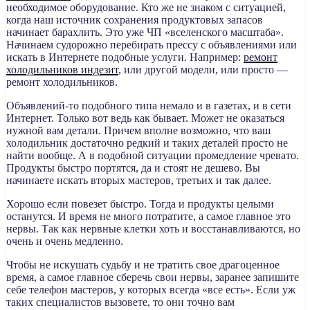
необходимое оборудование. Кто же не знаком с ситуацией,
когда наш источник сохранения продуктовых запасов
начинает барахлить. Это уже ЧП «вселенского масштаба».
Начинаем судорожно перебирать прессу с объявлениями или
искать в Интернете подобные услуги. Например:
ремонт
холодильников индезит
, или другой модели, или просто —
ремонт холодильников.
Объявлений-то подобного типа немало и в газетах, и в сети
Интернет. Только вот ведь как бывает. Может не оказаться
нужной вам детали. Причем вполне возможно, что ваш
холодильник достаточно редкий и таких деталей просто не
найти вообще. А в подобной ситуации промедление чревато.
Продукты быстро портятся, да и стоят не дешево. Вы
начинаете искать вторых мастеров, третьих и так далее.
Хорошо если повезет быстро. Тогда и продукты целыми
останутся. И время не много потратите, а самое главное это
нервы. Так как нервные клетки хоть и восстанавливаются, но
очень и очень медленно.
Чтобы не искушать судьбу и не тратить свое драгоценное
время, а самое главное сберечь свои нервы, заранее запишите
себе телефон мастеров, у которых всегда «все есть». Если уж
таких специалистов вызовете, то они точно вам