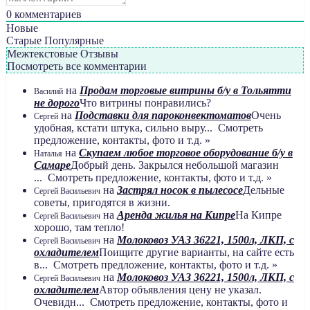
0
комментариев
Новые
Старые
Популярные
Межтекстовые Отзывы
Посмотреть все комментарии
на
Продам торговые витрины б/у в Тольятти
Василий
не дорого
Что витрины понравились?
на
Подставки для пароконвектоматов
Очень
Сергей
удобная, кстати штука, сильно выру... Смотреть
предложение, контакты, фото и т.д. »
на
Скупаем любое торговое оборудование б/у в
Наталья
Самаре
Добрый день. Закрылся небольшой магазин
... Смотреть предложение, контакты, фото и т.д. »
на
Застрял носок в пылесосе
Дельные
Сергей Васильевич
советы, пригодятся в жизни.
на
Аренда жилья на Кипре
На Кипре
Сергей Васильевич
хорошо, там тепло!
на
Молоковоз УАЗ 36221, 1500л, ЛКП, с
Сергей Васильевич
охладителем
Поищите другие варианты, на сайте есть
в... Смотреть предложение, контакты, фото и т.д. »
на
Молоковоз УАЗ 36221, 1500л, ЛКП, с
Сергей Васильевич
охладителем
Автор объявления цену не указал.
Очевидн... Смотреть предложение, контакты, фото и