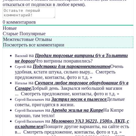
отказаться от подписки в любое время).
0
комментариев
Новые
Старые
Популярные
Межтекстовые Отзывы
Посмотреть все комментарии
на
Продам торговые витрины б/у в Тольятти
Василий
не дорого
Что витрины понравились?
на
Подставки для пароконвектоматов
Очень
Сергей
удобная, кстати штука, сильно выру... Смотреть
предложение, контакты, фото и т.д. »
на
Скупаем любое торговое оборудование б/у в
Наталья
Самаре
Добрый день. Закрылся небольшой магазин
... Смотреть предложение, контакты, фото и т.д. »
на
Застрял носок в пылесосе
Дельные
Сергей Васильевич
советы, пригодятся в жизни.
на
Аренда жилья на Кипре
На Кипре
Сергей Васильевич
хорошо, там тепло!
на
Молоковоз УАЗ 36221, 1500л, ЛКП, с
Сергей Васильевич
охладителем
Поищите другие варианты, на сайте есть
в... Смотреть предложение, контакты, фото и т.д. »