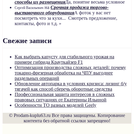
способы их размещения
Да, понятие весьма условное
на
Срочная продажа торгово-
Сергей Васильевич
выставочного оборудования
А фоток у вас нет
посмотреть что за кухн... Смотреть предложение,
контакты, фото и т.д. »
Свежие записи
Как выбрать капусту для стабильного урожая на
примере гибрида Крауткайзер F1
Оптимизация производства сложных деталей: почему
токарно-фрезерная обработка на ЧПУ выгоднее
раздельных операций
Обновление автопарка в условиях кризиса: лизинг б/у
тягачей как способ сберечь оборотные средства
Профессиональная защита интересов в сложных
правовых ситуациях от Екатерины Ильиной
Особенности ТО разных моделей Geely
© Prodam-kuplu63.ru Все права защищены. Копирование
контента без обратной ссылки запрещено!