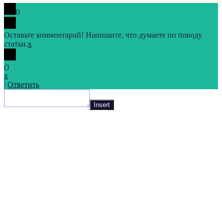
0
Оставьте комментарий! Напишите, что думаете по поводу
статьи.
x
(
)
x
|
Ответить
Insert