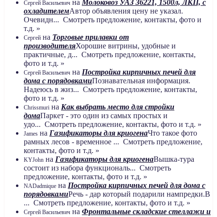
на
Молоковоз УАЗ 36221, 1500л, ЛКП, с
Сергей Васильевич
охладителем
Автор объявления цену не указал.
Очевидн... Смотреть предложение, контакты, фото и
т.д. »
на
Торговые прилавки от
Сергей
производителя
Хорошие витрины, удобные и
практичные, д... Смотреть предложение, контакты,
фото и т.д. »
на
Постройка кирпичных печей для
Сергей Васильевич
дома с порядовками
Познавательная информация.
Надеюсь в жиз... Смотреть предложение, контакты,
фото и т.д. »
на
Как выбрать место для стройки
Chrissmuri
дома
Паркет - это один из самых простых и
удо... Смотреть предложение, контакты, фото и т.д. »
на
Газификаторы для криогена
Что такое фото
James
рамных лесов - временное ... Смотреть предложение,
контакты, фото и т.д. »
на
Газификаторы для криогена
Вышка-тура
KYJohn
состоит из набора функциональ... Смотреть
предложение, контакты, фото и т.д. »
на
Постройка кирпичных печей для дома с
NADadmique
порядовками
Речь - дар который подарили нампредки.В
... Смотреть предложение, контакты, фото и т.д. »
на
Фронтальные складские стеллажи и
Сергей Васильевич