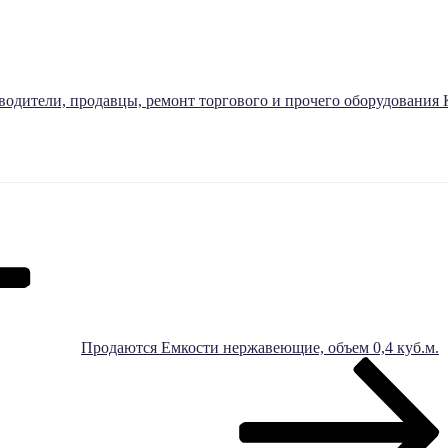
водители, продавцы, ремонт торгового и прочего оборудовани
Продаются Емкости нержавеющие, объем 0,4 куб.м.