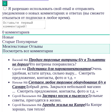
Я разрешаю использовать свой email и отправлять
уведомления о новых комментариях и ответах (вы cможете
отказаться от подписки в любое время).
0
комментариев
Новые
Старые
Популярные
Межтекстовые Отзывы
Посмотреть все комментарии
на
Продам торговые витрины б/у в Тольятти
Василий
не дорого
Что витрины понравились?
на
Подставки для пароконвектоматов
Очень
Сергей
удобная, кстати штука, сильно выру... Смотреть
предложение, контакты, фото и т.д. »
на
Скупаем любое торговое оборудование б/у в
Наталья
Самаре
Добрый день. Закрылся небольшой магазин
... Смотреть предложение, контакты, фото и т.д. »
на
Застрял носок в пылесосе
Дельные
Сергей Васильевич
советы, пригодятся в жизни.
на
Аренда жилья на Кипре
На Кипре
Сергей Васильевич
хорошо, там тепло!