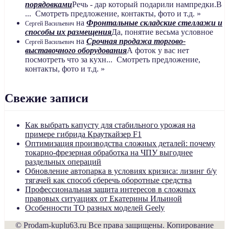
порядовками
Речь - дар который подарили нампредки.В
... Смотреть предложение, контакты, фото и т.д. »
на
Фронтальные складские стеллажи и
Сергей Васильевич
способы их размещения
Да, понятие весьма условное
на
Срочная продажа торгово-
Сергей Васильевич
выставочного оборудования
А фоток у вас нет
посмотреть что за кухн... Смотреть предложение,
контакты, фото и т.д. »
Свежие записи
Как выбрать капусту для стабильного урожая на
примере гибрида Крауткайзер F1
Оптимизация производства сложных деталей: почему
токарно-фрезерная обработка на ЧПУ выгоднее
раздельных операций
Обновление автопарка в условиях кризиса: лизинг б/у
тягачей как способ сберечь оборотные средства
Профессиональная защита интересов в сложных
правовых ситуациях от Екатерины Ильиной
Особенности ТО разных моделей Geely
© Prodam-kuplu63.ru Все права защищены. Копирование