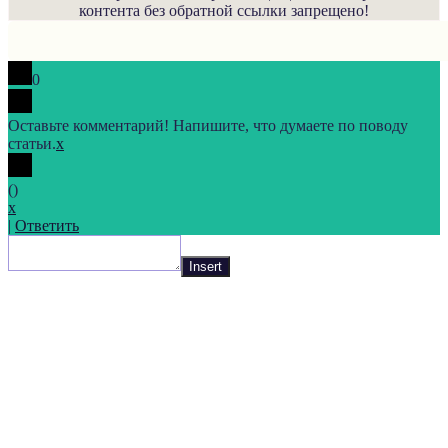
контента без обратной ссылки запрещено!
0
Оставьте комментарий! Напишите, что думаете по поводу
статьи.
x
(
)
x
|
Ответить
Insert