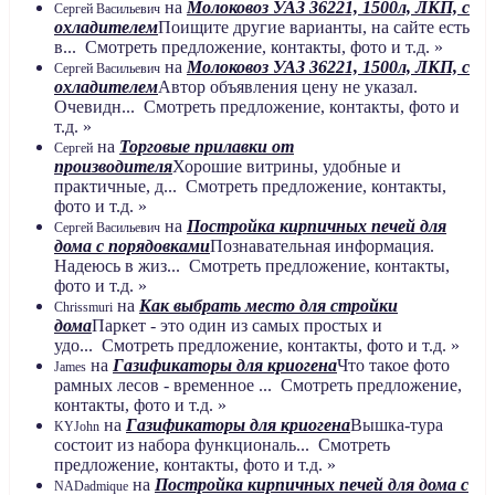
на
Молоковоз УАЗ 36221, 1500л, ЛКП, с
Сергей Васильевич
охладителем
Поищите другие варианты, на сайте есть
в... Смотреть предложение, контакты, фото и т.д. »
на
Молоковоз УАЗ 36221, 1500л, ЛКП, с
Сергей Васильевич
охладителем
Автор объявления цену не указал.
Очевидн... Смотреть предложение, контакты, фото и
т.д. »
на
Торговые прилавки от
Сергей
производителя
Хорошие витрины, удобные и
практичные, д... Смотреть предложение, контакты,
фото и т.д. »
на
Постройка кирпичных печей для
Сергей Васильевич
дома с порядовками
Познавательная информация.
Надеюсь в жиз... Смотреть предложение, контакты,
фото и т.д. »
на
Как выбрать место для стройки
Chrissmuri
дома
Паркет - это один из самых простых и
удо... Смотреть предложение, контакты, фото и т.д. »
на
Газификаторы для криогена
Что такое фото
James
рамных лесов - временное ... Смотреть предложение,
контакты, фото и т.д. »
на
Газификаторы для криогена
Вышка-тура
KYJohn
состоит из набора функциональ... Смотреть
предложение, контакты, фото и т.д. »
на
Постройка кирпичных печей для дома с
NADadmique