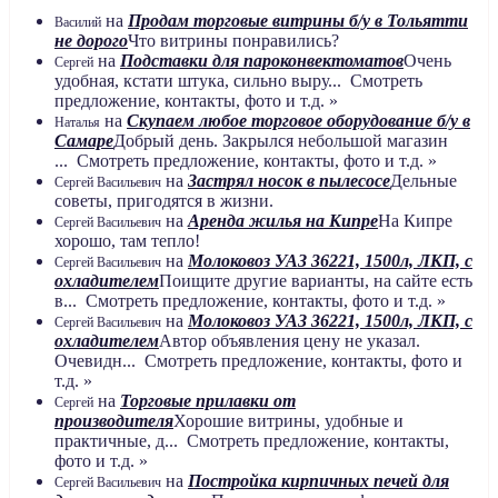
на
Продам торговые витрины б/у в Тольятти
Василий
не дорого
Что витрины понравились?
на
Подставки для пароконвектоматов
Очень
Сергей
удобная, кстати штука, сильно выру... Смотреть
предложение, контакты, фото и т.д. »
на
Скупаем любое торговое оборудование б/у в
Наталья
Самаре
Добрый день. Закрылся небольшой магазин
... Смотреть предложение, контакты, фото и т.д. »
на
Застрял носок в пылесосе
Дельные
Сергей Васильевич
советы, пригодятся в жизни.
на
Аренда жилья на Кипре
На Кипре
Сергей Васильевич
хорошо, там тепло!
на
Молоковоз УАЗ 36221, 1500л, ЛКП, с
Сергей Васильевич
охладителем
Поищите другие варианты, на сайте есть
в... Смотреть предложение, контакты, фото и т.д. »
на
Молоковоз УАЗ 36221, 1500л, ЛКП, с
Сергей Васильевич
охладителем
Автор объявления цену не указал.
Очевидн... Смотреть предложение, контакты, фото и
т.д. »
на
Торговые прилавки от
Сергей
производителя
Хорошие витрины, удобные и
практичные, д... Смотреть предложение, контакты,
фото и т.д. »
на
Постройка кирпичных печей для
Сергей Васильевич