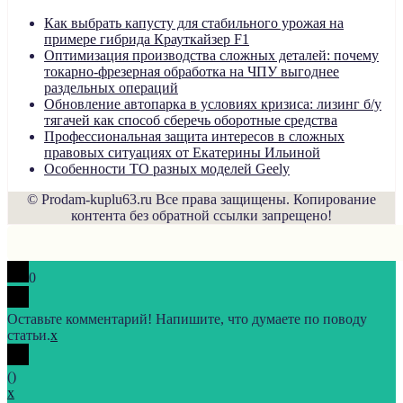
Как выбрать капусту для стабильного урожая на
примере гибрида Крауткайзер F1
Оптимизация производства сложных деталей: почему
токарно-фрезерная обработка на ЧПУ выгоднее
раздельных операций
Обновление автопарка в условиях кризиса: лизинг б/у
тягачей как способ сберечь оборотные средства
Профессиональная защита интересов в сложных
правовых ситуациях от Екатерины Ильиной
Особенности ТО разных моделей Geely
© Prodam-kuplu63.ru Все права защищены. Копирование
контента без обратной ссылки запрещено!
0
Оставьте комментарий! Напишите, что думаете по поводу
статьи.
x
(
)
x