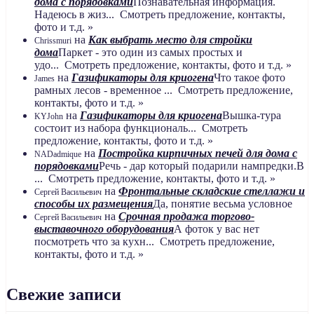
дома с порядовками
Познавательная информация.
Надеюсь в жиз... Смотреть предложение, контакты,
фото и т.д. »
на
Как выбрать место для стройки
Chrissmuri
дома
Паркет - это один из самых простых и
удо... Смотреть предложение, контакты, фото и т.д. »
на
Газификаторы для криогена
Что такое фото
James
рамных лесов - временное ... Смотреть предложение,
контакты, фото и т.д. »
на
Газификаторы для криогена
Вышка-тура
KYJohn
состоит из набора функциональ... Смотреть
предложение, контакты, фото и т.д. »
на
Постройка кирпичных печей для дома с
NADadmique
порядовками
Речь - дар который подарили нампредки.В
... Смотреть предложение, контакты, фото и т.д. »
на
Фронтальные складские стеллажи и
Сергей Васильевич
способы их размещения
Да, понятие весьма условное
на
Срочная продажа торгово-
Сергей Васильевич
выставочного оборудования
А фоток у вас нет
посмотреть что за кухн... Смотреть предложение,
контакты, фото и т.д. »
Свежие записи