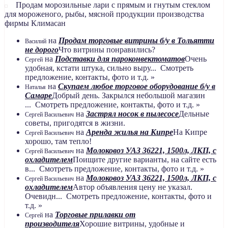
Продам морозильные лари с прямым и гнутым стеклом
для мороженого, рыбы, мясной продукции производства
фирмы Климасан
на
Продам торговые витрины б/у в Тольятти
Василий
не дорого
Что витрины понравились?
на
Подставки для пароконвектоматов
Очень
Сергей
удобная, кстати штука, сильно выру... Смотреть
предложение, контакты, фото и т.д. »
на
Скупаем любое торговое оборудование б/у в
Наталья
Самаре
Добрый день. Закрылся небольшой магазин
... Смотреть предложение, контакты, фото и т.д. »
на
Застрял носок в пылесосе
Дельные
Сергей Васильевич
советы, пригодятся в жизни.
на
Аренда жилья на Кипре
На Кипре
Сергей Васильевич
хорошо, там тепло!
на
Молоковоз УАЗ 36221, 1500л, ЛКП, с
Сергей Васильевич
охладителем
Поищите другие варианты, на сайте есть
в... Смотреть предложение, контакты, фото и т.д. »
на
Молоковоз УАЗ 36221, 1500л, ЛКП, с
Сергей Васильевич
охладителем
Автор объявления цену не указал.
Очевидн... Смотреть предложение, контакты, фото и
т.д. »
на
Торговые прилавки от
Сергей
производителя
Хорошие витрины, удобные и