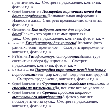
практичные, д... Смотреть предложение, контакты,
фото и т.д. »
на
Постройка кирпичных печей для
Сергей Васильевич
дома с порядовками
Познавательная информация.
Надеюсь в жиз... Смотреть предложение, контакты,
фото и т.д. »
на
Как выбрать место для стройки
Chrissmuri
дома
Паркет - это один из самых простых и
удо... Смотреть предложение, контакты, фото и т.д. »
на
Газификаторы для криогена
Что такое фото
James
рамных лесов - временное ... Смотреть предложение,
контакты, фото и т.д. »
на
Газификаторы для криогена
Вышка-тура
KYJohn
состоит из набора функциональ... Смотреть
предложение, контакты, фото и т.д. »
на
Постройка кирпичных печей для дома с
NADadmique
порядовками
Речь - дар который подарили нампредки.В
... Смотреть предложение, контакты, фото и т.д. »
на
Фронтальные складские стеллажи и
Сергей Васильевич
способы их размещения
Да, понятие весьма условное
на
Срочная продажа торгово-
Сергей Васильевич
выставочного оборудования
А фоток у вас нет
посмотреть что за кухн... Смотреть предложение,
контакты, фото и т.д. »