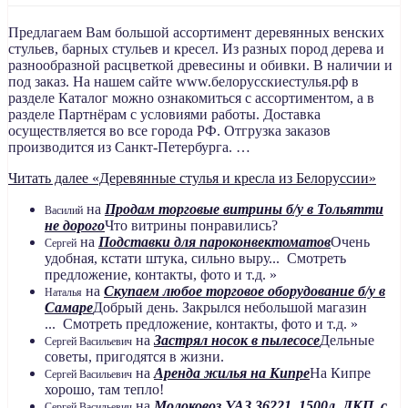
Предлагаем Вам большой ассортимент деревянных венских
стульев, барных стульев и кресел. Из разных пород дерева и
разнообразной расцветкой древесины и обивки. В наличии и
под заказ. На нашем сайте www.белорусскиестулья.рф в
разделе Каталог можно ознакомиться с ассортиментом, а в
разделе Партнёрам с условиями работы. Доставка
осуществляется во все города РФ. Отгрузка заказов
производится из Санкт-Петербурга. …
Читать далее
«Деревянные стулья и кресла из Белоруссии»
на
Продам торговые витрины б/у в Тольятти
Василий
не дорого
Что витрины понравились?
на
Подставки для пароконвектоматов
Очень
Сергей
удобная, кстати штука, сильно выру... Смотреть
предложение, контакты, фото и т.д. »
на
Скупаем любое торговое оборудование б/у в
Наталья
Самаре
Добрый день. Закрылся небольшой магазин
... Смотреть предложение, контакты, фото и т.д. »
на
Застрял носок в пылесосе
Дельные
Сергей Васильевич
советы, пригодятся в жизни.
на
Аренда жилья на Кипре
На Кипре
Сергей Васильевич
хорошо, там тепло!
на
Молоковоз УАЗ 36221, 1500л, ЛКП, с
Сергей Васильевич