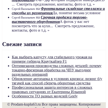
... Смотреть предложение, контакты, фото и т.д. »
на
Фронтальные складские стеллажи и
Сергей Васильевич
способы их размещения
Да, понятие весьма условное
на
Срочная продажа торгово-
Сергей Васильевич
выставочного оборудования
А фоток у вас нет
посмотреть что за кухн... Смотреть предложение,
контакты, фото и т.д. »
Свежие записи
Как выбрать капусту для стабильного урожая на
примере гибрида Крауткайзер F1
Оптимизация производства сложных деталей: почему
токарно-фрезерная обработка на ЧПУ выгоднее
раздельных операций
Обновление автопарка в условиях кризиса: лизинг б/у
тягачей как способ сберечь оборотные средства
Профессиональная защита интересов в сложных
правовых ситуациях от Екатерины Ильиной
Особенности ТО разных моделей Geely
© Prodam-kuplu63.ru Все права защищены. Копирование