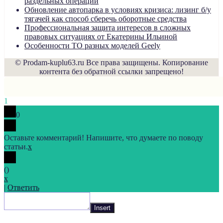
раздельных операций
Обновление автопарка в условиях кризиса: лизинг б/у
тягачей как способ сберечь оборотные средства
Профессиональная защита интересов в сложных
правовых ситуациях от Екатерины Ильиной
Особенности ТО разных моделей Geely
© Prodam-kuplu63.ru Все права защищены. Копирование
контента без обратной ссылки запрещено!
1
0
Оставьте комментарий! Напишите, что думаете по поводу
статьи.
x
(
)
x
|
Ответить
Insert