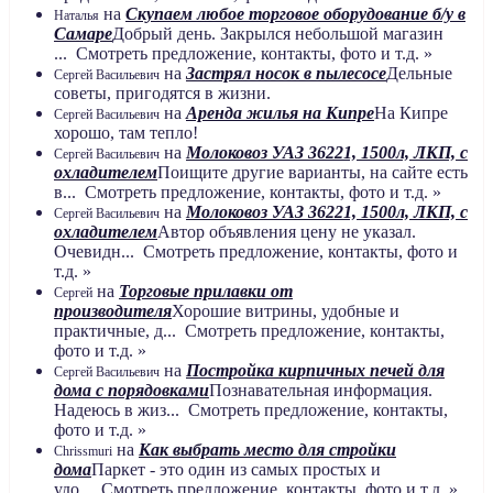
на
Скупаем любое торговое оборудование б/у в
Наталья
Самаре
Добрый день. Закрылся небольшой магазин
... Смотреть предложение, контакты, фото и т.д. »
на
Застрял носок в пылесосе
Дельные
Сергей Васильевич
советы, пригодятся в жизни.
на
Аренда жилья на Кипре
На Кипре
Сергей Васильевич
хорошо, там тепло!
на
Молоковоз УАЗ 36221, 1500л, ЛКП, с
Сергей Васильевич
охладителем
Поищите другие варианты, на сайте есть
в... Смотреть предложение, контакты, фото и т.д. »
на
Молоковоз УАЗ 36221, 1500л, ЛКП, с
Сергей Васильевич
охладителем
Автор объявления цену не указал.
Очевидн... Смотреть предложение, контакты, фото и
т.д. »
на
Торговые прилавки от
Сергей
производителя
Хорошие витрины, удобные и
практичные, д... Смотреть предложение, контакты,
фото и т.д. »
на
Постройка кирпичных печей для
Сергей Васильевич
дома с порядовками
Познавательная информация.
Надеюсь в жиз... Смотреть предложение, контакты,
фото и т.д. »
на
Как выбрать место для стройки
Chrissmuri
дома
Паркет - это один из самых простых и
удо... Смотреть предложение, контакты, фото и т.д. »