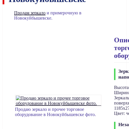
Продам зеркало
и примерочную в
Новокуйбышевске.
Опи
торг
обор
Зерк
нап
Высота
Ширина
Зеркал
поверх
1185х2
Продаю зеркало и прочее торговое
Цвет: 
оборудование в Новокуйбышевске фото.
Нез