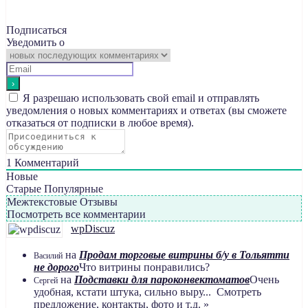
Подписаться
Уведомить о
Я разрешаю использовать свой email и отправлять
уведомления о новых комментариях и ответах (вы cможете
отказаться от подписки в любое время).
1
Комментарий
Новые
Старые
Популярные
Межтекстовые Отзывы
Посмотреть все комментарии
wpDiscuz
на
Продам торговые витрины б/у в Тольятти
Василий
не дорого
Что витрины понравились?
на
Подставки для пароконвектоматов
Очень
Сергей
удобная, кстати штука, сильно выру... Смотреть
предложение, контакты, фото и т.д. »