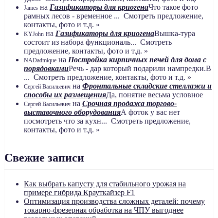
на
Газификаторы для криогена
Что такое фото
James
рамных лесов - временное ... Смотреть предложение,
контакты, фото и т.д. »
на
Газификаторы для криогена
Вышка-тура
KYJohn
состоит из набора функциональ... Смотреть
предложение, контакты, фото и т.д. »
на
Постройка кирпичных печей для дома с
NADadmique
порядовками
Речь - дар который подарили нампредки.В
... Смотреть предложение, контакты, фото и т.д. »
на
Фронтальные складские стеллажи и
Сергей Васильевич
способы их размещения
Да, понятие весьма условное
на
Срочная продажа торгово-
Сергей Васильевич
выставочного оборудования
А фоток у вас нет
посмотреть что за кухн... Смотреть предложение,
контакты, фото и т.д. »
Свежие записи
Как выбрать капусту для стабильного урожая на
примере гибрида Крауткайзер F1
Оптимизация производства сложных деталей: почему
токарно-фрезерная обработка на ЧПУ выгоднее