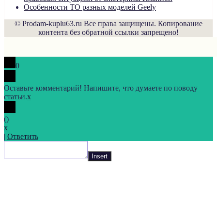
Особенности ТО разных моделей Geely
© Prodam-kuplu63.ru Все права защищены. Копирование
контента без обратной ссылки запрещено!
0
Оставьте комментарий! Напишите, что думаете по поводу
статьи.
x
(
)
x
|
Ответить
Insert