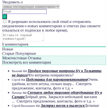
Уведомить о
Я разрешаю использовать свой email и отправлять
уведомления о новых комментариях и ответах (вы cможете
отказаться от подписки в любое время).
0
комментариев
Новые
Старые
Популярные
Межтекстовые Отзывы
Посмотреть все комментарии
на
Продам торговые витрины б/у в Тольятти
Василий
не дорого
Что витрины понравились?
на
Подставки для пароконвектоматов
Очень
Сергей
удобная, кстати штука, сильно выру... Смотреть
предложение, контакты, фото и т.д. »
на
Скупаем любое торговое оборудование б/у в
Наталья
Самаре
Добрый день. Закрылся небольшой магазин
... Смотреть предложение, контакты, фото и т.д. »
на
Застрял носок в пылесосе
Дельные
Сергей Васильевич