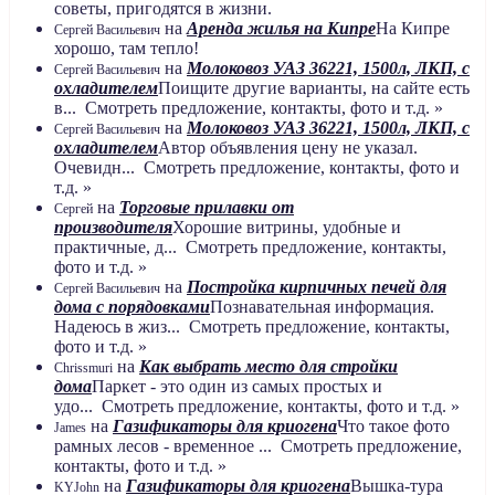
советы, пригодятся в жизни.
на
Аренда жилья на Кипре
На Кипре
Сергей Васильевич
хорошо, там тепло!
на
Молоковоз УАЗ 36221, 1500л, ЛКП, с
Сергей Васильевич
охладителем
Поищите другие варианты, на сайте есть
в... Смотреть предложение, контакты, фото и т.д. »
на
Молоковоз УАЗ 36221, 1500л, ЛКП, с
Сергей Васильевич
охладителем
Автор объявления цену не указал.
Очевидн... Смотреть предложение, контакты, фото и
т.д. »
на
Торговые прилавки от
Сергей
производителя
Хорошие витрины, удобные и
практичные, д... Смотреть предложение, контакты,
фото и т.д. »
на
Постройка кирпичных печей для
Сергей Васильевич
дома с порядовками
Познавательная информация.
Надеюсь в жиз... Смотреть предложение, контакты,
фото и т.д. »
на
Как выбрать место для стройки
Chrissmuri
дома
Паркет - это один из самых простых и
удо... Смотреть предложение, контакты, фото и т.д. »
на
Газификаторы для криогена
Что такое фото
James
рамных лесов - временное ... Смотреть предложение,
контакты, фото и т.д. »
на
Газификаторы для криогена
Вышка-тура
KYJohn