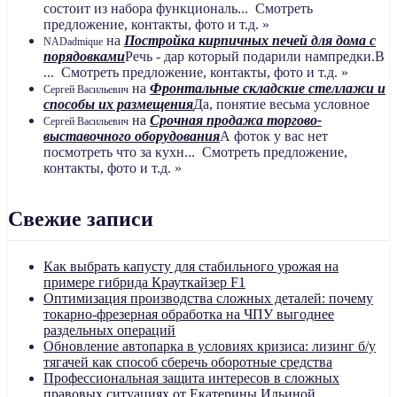
состоит из набора функциональ... Смотреть
предложение, контакты, фото и т.д. »
на
Постройка кирпичных печей для дома с
NADadmique
порядовками
Речь - дар который подарили нампредки.В
... Смотреть предложение, контакты, фото и т.д. »
на
Фронтальные складские стеллажи и
Сергей Васильевич
способы их размещения
Да, понятие весьма условное
на
Срочная продажа торгово-
Сергей Васильевич
выставочного оборудования
А фоток у вас нет
посмотреть что за кухн... Смотреть предложение,
контакты, фото и т.д. »
Свежие записи
Как выбрать капусту для стабильного урожая на
примере гибрида Крауткайзер F1
Оптимизация производства сложных деталей: почему
токарно-фрезерная обработка на ЧПУ выгоднее
раздельных операций
Обновление автопарка в условиях кризиса: лизинг б/у
тягачей как способ сберечь оборотные средства
Профессиональная защита интересов в сложных
правовых ситуациях от Екатерины Ильиной